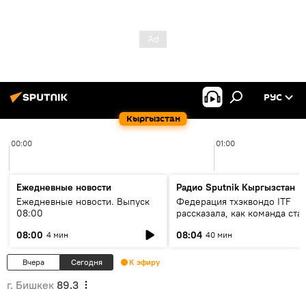
РУС
Кыргызстан
00:00
01:00
Ежедневные новости
Радио Sputnik Кыргызстан
Ежедневные новости. Выпуск
Федерация тхэквондо ITF
08:00
рассказала, как команда ста
жертвой мошенников
08:00
08:04
4 мин
40 мин
Вчера
Сегодня
К эфиру
г. Бишкек
89.3