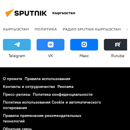
Кыргызстан
КЫРГЫЗСТАН
ПОЛИТИКА
РАДИО SPUTNIK КЫРГЫЗСТАН
Р
Telegram
VK
Макс
Rutube
О проекте
Правила использования
Контакты и сотрудничество
Реклама
Пресс-релизы
Политика конфиденциальности
Политика использования Cookie и автоматического
логирования
Правила применения рекомендательных
технологий
Обратная связь