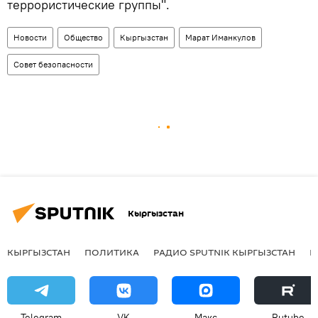
террористические группы".
Новости
Общество
Кыргызстан
Марат Иманкулов
Совет безопасности
Кыргызстан
КЫРГЫЗСТАН
ПОЛИТИКА
РАДИО SPUTNIK КЫРГЫЗСТАН
Р
Telegram
VK
Макс
Rutube