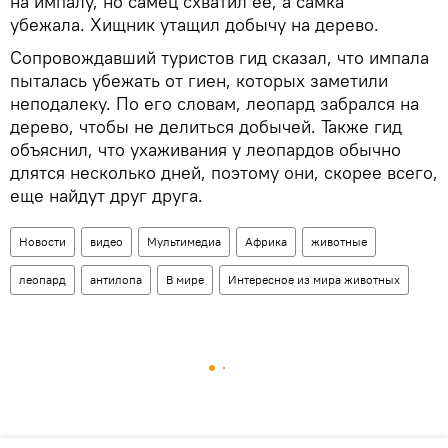
на импалу, но самец схватил ее, а самка
убежала. Хищник утащил добычу на дерево.
Сопровождавший туристов гид сказал, что импала
пыталась убежать от гиен, которых заметили
неподалеку. По его словам, леопард забрался на
дерево, чтобы не делиться добычей. Также гид
объяснил, что ухаживания у леопардов обычно
длятся несколько дней, поэтому они, скорее всего,
еще найдут друг друга.
Новости
видео
Мультимедиа
Африка
животные
леопард
антилопа
В мире
Интересное из мира животных