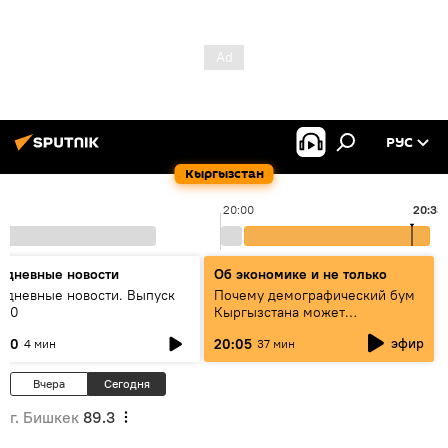
РУС
Кыргызстан
20:00
20:38
едневные новости
Об экономике и не только
едневные новости. Выпуск
Почему демографический бум
:00
Кыргызстана может
превратиться в проблему и как
эфир
:00
20:05
4 мин
37 мин
этого избежать
Вчера
Сегодня
г. Бишкек
89.3