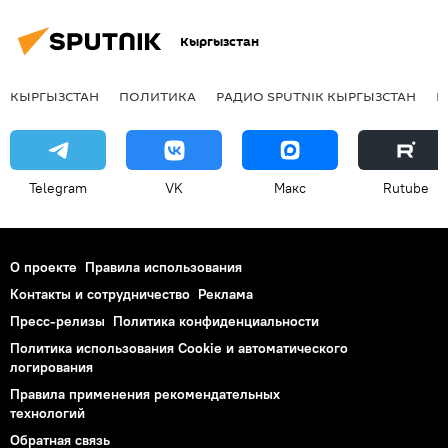
Кыргызстан
КЫРГЫЗСТАН
ПОЛИТИКА
РАДИО SPUTNIK КЫРГЫЗСТАН
Р
Telegram
VK
Макс
Rutube
О проекте
Правила использования
Контакты и сотрудничество
Реклама
Пресс-релизы
Политика конфиденциальности
Политика использования Cookie и автоматического
логирования
Правила применения рекомендательных
технологий
Обратная связь