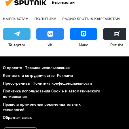
Кыргызстан
КЫРГЫЗСТАН
ПОЛИТИКА
РАДИО SPUTNIK КЫРГЫЗСТАН
Р
Telegram
VK
Макс
Rutube
О проекте
Правила использования
Контакты и сотрудничество
Реклама
Пресс-релизы
Политика конфиденциальности
Политика использования Cookie и автоматического
логирования
Правила применения рекомендательных
технологий
Обратная связь