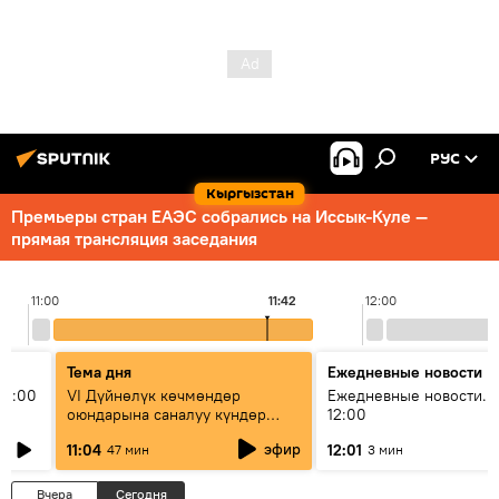
РУС
Кыргызстан
Премьеры стран ЕАЭС собрались на Иссык-Куле —
прямая трансляция заседания
11:00
11:42
12:00
Тема дня
Ежедневные новости
11:00
VI Дүйнөлүк көчмөндөр
Ежедневные новости. 
оюндарына саналуу күндөр
12:00
калды: даярдык иштери кайсы
эфир
11:04
12:01
47 мин
3 мин
этапка жетти?
Вчера
Сегодня