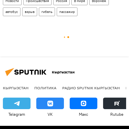
Новости
Происшествия
Россия
В мире
Воронеж
автобус
взрыв
гибель
пассажир
Кыргызстан
КЫРГЫЗСТАН
ПОЛИТИКА
РАДИО SPUTNIK КЫРГЫЗСТАН
Р
Telegram
VK
Макс
Rutube