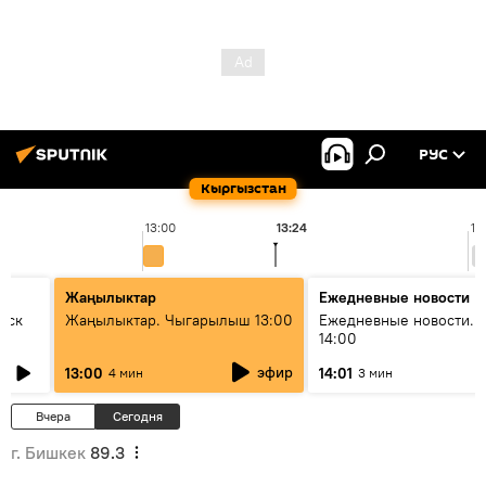
РУС
Кыргызстан
13:00
13:24
14
Жаңылыктар
Ежедневные новости
уск
Жаңылыктар. Чыгарылыш 13:00
Ежедневные новости. 
14:00
эфир
13:00
14:01
4 мин
3 мин
Вчера
Сегодня
г. Бишкек
89.3