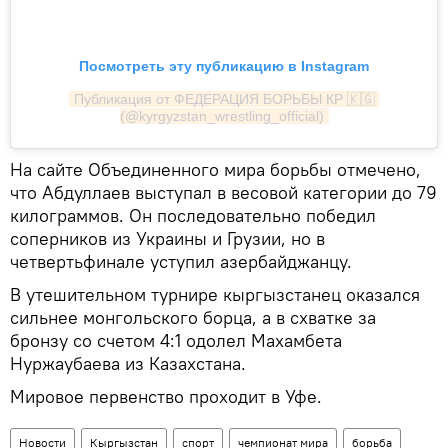
Посмотреть эту публикацию в Instagram
Публикация от ФЕДЕРАЦИЯ БОРЬБЫ КР 🇰🇬 
(@kyrgyzstan_wrestling_official)
На сайте Объединенного мира борьбы отмечено,
что Абдуллаев выступал в весовой категории до 79
килограммов. Он последовательно победил
соперников из Украины и Грузии, но в
четвертьфинале уступил азербайджанцу.
В утешительном турнире кыргызстанец оказался
сильнее монгольского борца, а в схватке за
бронзу со счетом 4:1 одолел Махамбета
Нуржаубаева из Казахстана.
Мировое первенство проходит в Уфе.
Новости
Кыргызстан
спорт
чемпионат мира
борьба