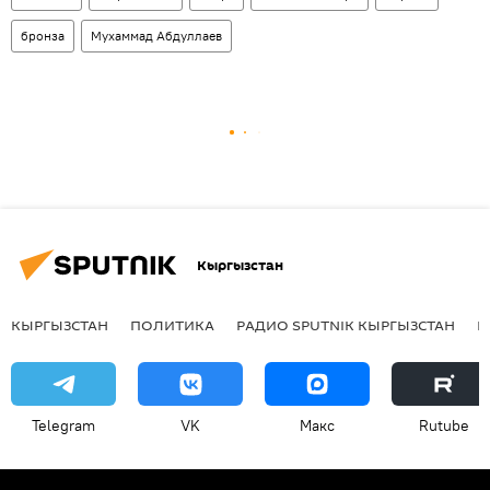
бронза
Мухаммад Абдуллаев
Кыргызстан
КЫРГЫЗСТАН
ПОЛИТИКА
РАДИО SPUTNIK КЫРГЫЗСТАН
Р
Telegram
VK
Макс
Rutube