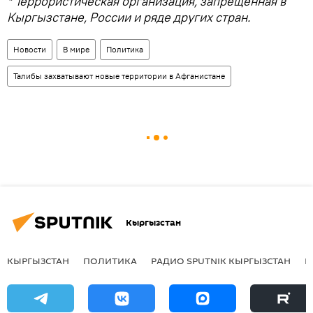
* Террористическая организация, запрещенная в
Кыргызстане, России и ряде других стран.
Новости
В мире
Политика
Талибы захватывают новые территории в Афганистане
Кыргызстан
КЫРГЫЗСТАН
ПОЛИТИКА
РАДИО SPUTNIK КЫРГЫЗСТАН
Р