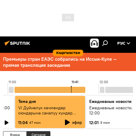
РУС
Кыргызстан
Премьеры стран ЕАЭС собрались на Иссык-Куле —
прямая трансляция заседания
11:00
11:41
12:00
Тема дня
Ежедневные новости
11:00
VI Дүйнөлүк көчмөндөр
Ежедневные новости. 
оюндарына саналуу күндөр
12:00
калды: даярдык иштери кайсы
эфир
11:04
12:01
47 мин
3 мин
этапка жетти?
Вчера
Сегодня