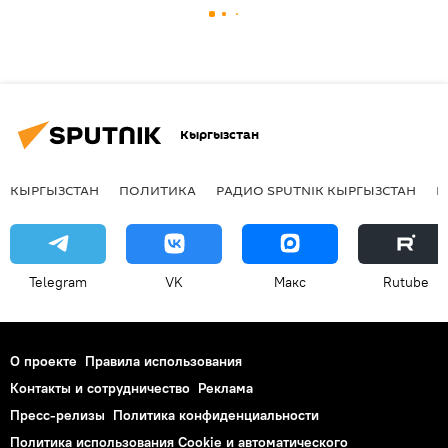
Кыргызстан
КЫРГЫЗСТАН
ПОЛИТИКА
РАДИО SPUTNIK КЫРГЫЗСТАН
Р
Telegram
VK
Макс
Rutube
О проекте
Правила использования
Контакты и сотрудничество
Реклама
Пресс-релизы
Политика конфиденциальности
Политика использования Cookie и автоматического