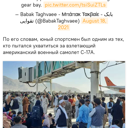
gear bay.
pic.twitter.com/tsiSuiZTLs
— Babak Taghvaee - Μπάπακ Τακβαίε - بابک
تقوایی (@BabakTaghvaee)
August 18, 
2021
​По его словам, юный спортсмен был одним из тех,
кто пытался ухватиться за взлетающий
американский военный самолет C-17A.