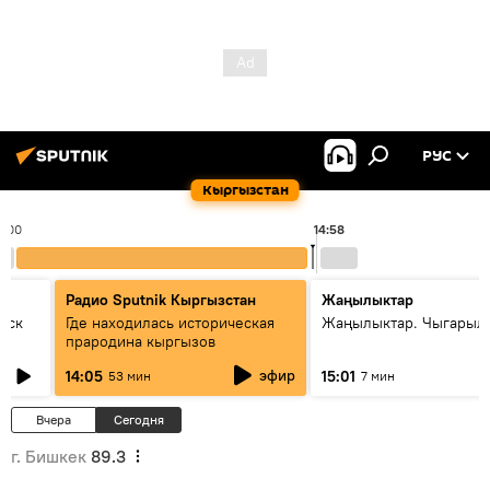
РУС
Кыргызстан
4:00
14:58
Радио Sputnik Кыргызстан
Жаңылыктар
уск
Где находилась историческая
Жаңылыктар. Чыгарыл
прародина кыргызов
эфир
14:05
15:01
53 мин
7 мин
Вчера
Сегодня
г. Бишкек
89.3