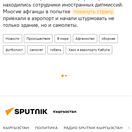
находились сотрудники иностранных дипмиссий.
Многие афганцы в попытке
покинуть страну
приехали в аэропорт и начали штурмовать не
только здание, но и самолеты.
Новости
Происшествия
В мире
Афганистан
сборная
футболист
самолет
гибель
Хаос в аэропорту Кабула
Кыргызстан
КЫРГЫЗСТАН
ПОЛИТИКА
РАДИО SPUTNIK КЫРГЫЗСТАН
Р