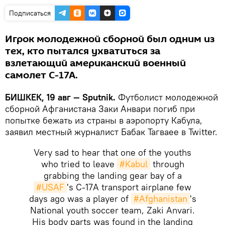
Подписаться
Игрок молодежной сборной был одним из
тех, кто пытался ухватиться за
взлетающий американский военный
самолет C-17A.
БИШКЕК, 19 авг — Sputnik.
Футболист молодежной
сборной Афганистана Заки Анвари погиб при
попытке бежать из страны в аэропорту Кабула,
заявил местный журналист Бабак Тагваее в Twitter.
Very sad to hear that one of the youths
who tried to leave
#Kabul
through
grabbing the landing gear bay of a
#USAF
's C-17A transport airplane few
days ago was a player of
#Afghanistan
's
National youth soccer team, Zaki Anvari.
His body parts was found in the landing