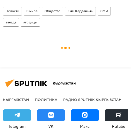
Новости
В мире
Общество
Ким Кардашьян
СМИ
звезда
ягодицы
Кыргызстан
КЫРГЫЗСТАН
ПОЛИТИКА
РАДИО SPUTNIK КЫРГЫЗСТАН
Р
Telegram
VK
Макс
Rutube