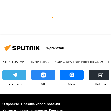
Кыргызстан
КЫРГЫЗСТАН
ПОЛИТИКА
РАДИО SPUTNIK КЫРГЫЗСТАН
Р
Telegram
VK
Макс
Rutube
О проекте
Правила использования
Контакты и сотрудничество
Реклама