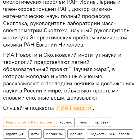
биологических проблем РАН Ирина Ларина и
член-корреспондент РАН, доктор физико-
математических наук, полный профессор
Сколтеха, руководитель лаборатории масс-
спектрометрии Сколтеха, научный руководитель
института Энергетических проблем химической
физики РАН Евгений Николаев.
РИА Новости и Сколковский институт науки и
технологий представляют летний
образовательный проект "Научная жара", в
котором молодые и успешные ученые
рассказывают о последних веяниях и достижениях
науки в России и мире, объясняют простыми
словами сложные вещи, доказывают.
Слушайте подкасты
РИА Новости
.
Радио Sputnik Кыргызстан
космос
тело
человек
адаптация
дети
организм
орбита
Подкасты РИА Новости