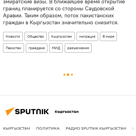
эмиратские визы. В ближайшее время открытие
границ планируется со стороны Саудовской
Аравии. Таким образом, поток пакистанских
граждан в Кыргызстан значительно снизится.
Новости
Общество
Кыргызстан
миграция
В мире
Пакистан
граждане
МИД
разъяснения
Кыргызстан
КЫРГЫЗСТАН
ПОЛИТИКА
РАДИО SPUTNIK КЫРГЫЗСТАН
Р