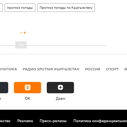
н
прогноз погоды
Прогноз погоды по Кыргызстану
ОЛИТИКА
РАДИО SPUTNIK КЫРГЫЗСТАН
РОССИЯ
СПОРТ
e
OK
Дзен
чество
Реклама
Пресс-релизы
Политика конфиденциально