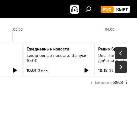
РУС
КЫРГ
03:00
04:00
Ежедневные новости
Радио Sputnik Кыр
Ежедневные новости. Выпуск
Эль-Ниньо, жара и 
10:00
действительно вли
 өнүгүү
погоду в Кыргызст
10:01
10:13
3 мин
38 мин
г. Бишкек
89.3