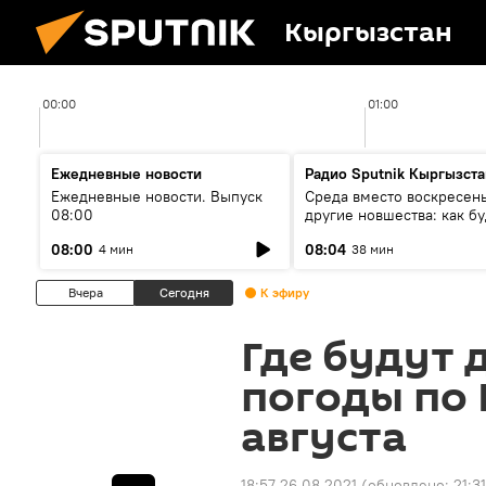
Кыргызстан
00:00
01:00
Ежедневные новости
Радио Sputnik Кыргызста
Ежедневные новости. Выпуск
Среда вместо воскресень
08:00
другие новшества: как бу
проходить выборы в КР?
08:00
08:04
4 мин
38 мин
Вчера
Сегодня
К эфиру
Где будут 
погоды по 
августа
18:57 26.08.2021
(обновлено:
21:3