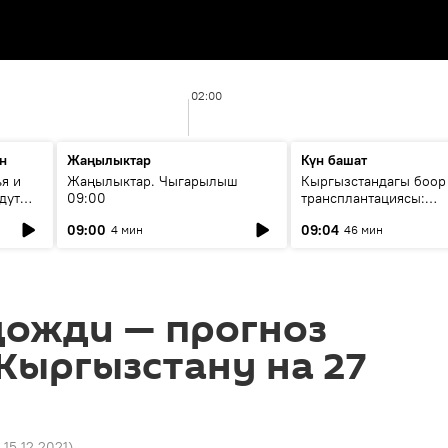
02:00
н
Жаңылыктар
Күн башат
я и
Жаңылыктар. Чыгарылыш
Кыргызстандагы боор
дут
09:00
трансплантациясы:
жетишкендиктер жана
09:00
09:04
4 мин
46 мин
келечеги
дожди — прогноз
Кыргызстану на 27
1 15.12.2021
)