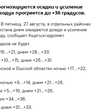
рогнозируются осадки и усиление
воздух прогреется до +36 градусов.
.
В пятницу, 27 августа, в отдельных районах
стана днем ожидаются дожди и усиление
нду, сообщает Кыргызгидромет.
дков не будет.
6...+21, днем +28...+33.
 +10...+15, днем +26…+31.
ской и Ошской областях ночью +17...+22,
ночью +9…+14, днем +21...+26.
ю +5…+10, днем +21...+26.
нем +34…+36.
 днем +31...+33.