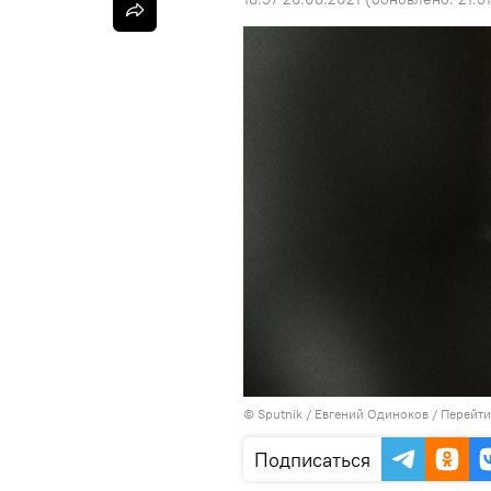
©
Sputnik
/ Евгений Одиноков
/
Перейти
Подписаться