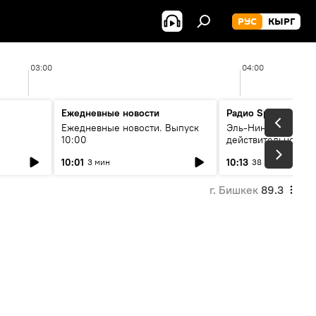
РУС
КЫРГ
03:00
04:00
Ежедневные новости
Радио Sputnik Кыр
Ежедневные новости. Выпуск
Эль-Ниньо, жара и 
10:00
действительно вли
 өнүгүү
погоду в Кыргызст
10:01
10:13
3 мин
38 мин
г. Бишкек
89.3