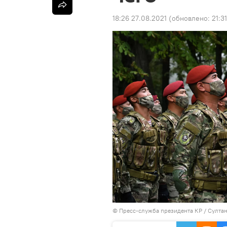
18:26 27.08.2021
(обновлено:
21:3
©
Пресс-служба президента КР / Султа