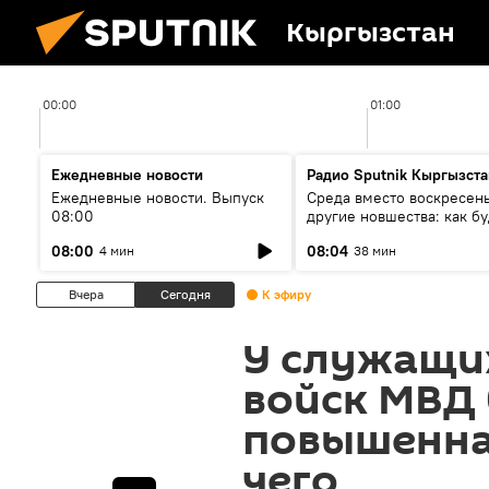
Кыргызстан
00:00
01:00
Ежедневные новости
Радио Sputnik Кыргызста
Ежедневные новости. Выпуск
Среда вместо воскресень
08:00
другие новшества: как бу
проходить выборы в КР?
08:00
08:04
4 мин
38 мин
Вчера
Сегодня
К эфиру
У служащи
войск МВД
повышенная
чего