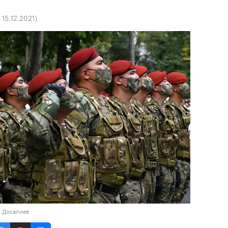
1 15.12.2021
)
н Досалиев