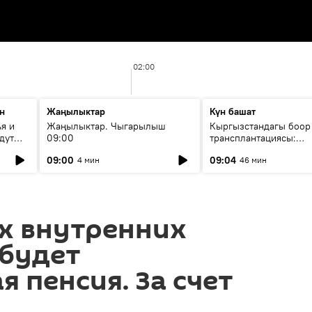
02:00
н
Жаңылыктар
Күн башат
я и
Жаңылыктар. Чыгарылыш
Кыргызстандагы боор
дут
09:00
трансплантациясы:
жетишкендиктер жана
09:00
09:04
4 мин
46 мин
келечеги
х внутренних
 будет
 пенсия. За счет