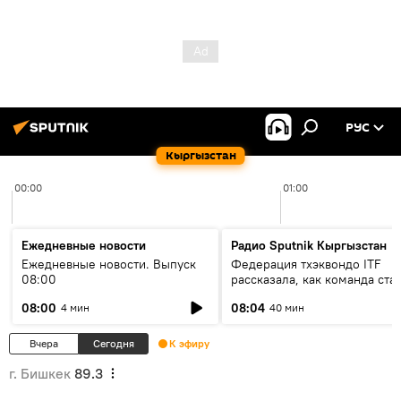
РУС
Кыргызстан
00:00
01:00
Ежедневные новости
Радио Sputnik Кыргызстан
Ежедневные новости. Выпуск
Федерация тхэквондо ITF
08:00
рассказала, как команда ста
жертвой мошенников
08:00
08:04
4 мин
40 мин
Вчера
Сегодня
К эфиру
г. Бишкек
89.3