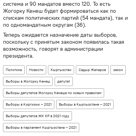
система и 90 мандатов вместо 120. То есть
Жогорку Кенеш будет формироваться как по
спискам политических партий (54 мандата), так и
по одномандатным округам (36).
Теперь ожидается назначение даты выборов,
поскольку с принятым законом появилась такая
возможность, говорят в администрации
президента.
Политика
Новости
Кыргызстан
Садыр Жапаров
закон
Выборы в Жогорку Кенеш
депутат
Выборы депутатов Жогорку Кенеша по новым правилам
Выборы в Киргизии — 2021
Выборы в Кыргызстане — 2021
Выборы депутатов ЖК КР в 2021 году
Выборы в парламент Кыргызстана — 2021