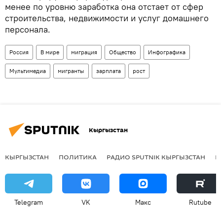
менее по уровню заработка она отстает от сфер
строительства, недвижимости и услуг домашнего
персонала.
Россия
В мире
миграция
Общество
Инфографика
Мультимедиа
мигранты
зарплата
рост
Кыргызстан
КЫРГЫЗСТАН
ПОЛИТИКА
РАДИО SPUTNIK КЫРГЫЗСТАН
Р
Telegram
VK
Макс
Rutube