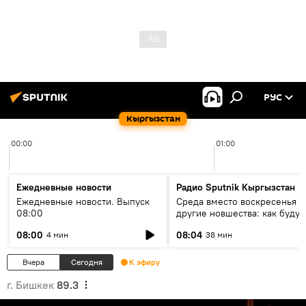
РУС
Кыргызстан
00:00
01:00
Ежедневные новости
Радио Sputnik Кыргызстан
Ежедневные новости. Выпуск
Среда вместо воскресенья и
08:00
другие новшества: как будут
проходить выборы в КР?
08:00
08:04
4 мин
38 мин
Вчера
Сегодня
К эфиру
г. Бишкек
89.3