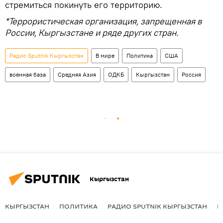
стремиться покинуть его территорию.
*Террористическая организация, запрещенная в
России, Кыргызстане и ряде других стран.
Радио Sputnik Кыргызстан
В мире
Политика
США
военная база
Средняя Азия
ОДКБ
Кыргызстан
Россия
Кыргызстан
КЫРГЫЗСТАН
ПОЛИТИКА
РАДИО SPUTNIK КЫРГЫЗСТАН
Р