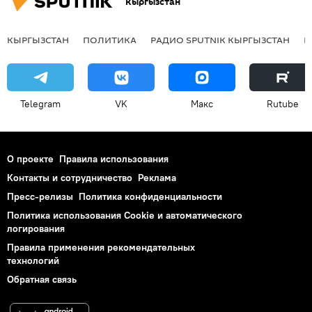
Кыргызстан
КЫРГЫЗСТАН
ПОЛИТИКА
РАДИО SPUTNIK КЫРГЫЗСТАН
Р
Telegram
VK
Макс
Rutube
О проекте
Правила использования
Контакты и сотрудничество
Реклама
Пресс-релизы
Политика конфиденциальности
Политика использования Cookie и автоматического
логирования
Правила применения рекомендательных
технологий
Обратная связь