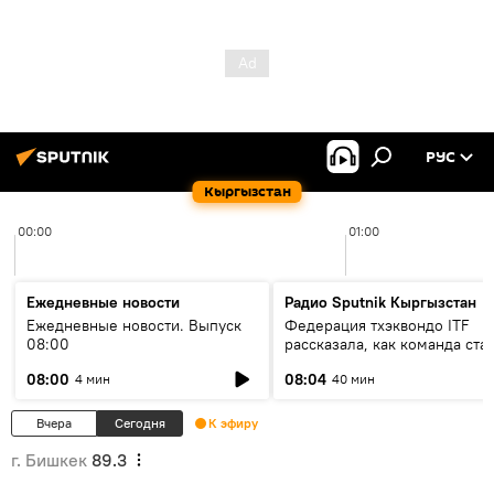
РУС
Кыргызстан
00:00
01:00
Ежедневные новости
Радио Sputnik Кыргызстан
Ежедневные новости. Выпуск
Федерация тхэквондо ITF
08:00
рассказала, как команда ста
жертвой мошенников
08:00
08:04
4 мин
40 мин
Вчера
Сегодня
К эфиру
г. Бишкек
89.3