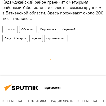
Кадамджайский район граничит с четырьмя
районами Узбекистана и является самым крупным
в Баткенской области. Здесь проживают около 200
тысяч человек.
Новости
Общество
Кыргызстан
Кадамжай
Садыр Жапаров
здание
строительство
Кыргызстан
КЫРГЫЗСТАН
ПОЛИТИКА
РАДИО SPUTNIK КЫРГЫЗСТАН
Р