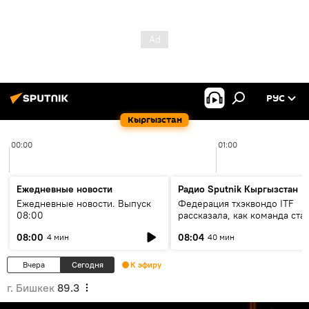
РУС
Кыргызстан
00:00
01:00
Ежедневные новости
Радио Sputnik Кыргызстан
Ежедневные новости. Выпуск
Федерация тхэквондо ITF
08:00
рассказала, как команда ста
жертвой мошенников
08:00
08:04
4 мин
40 мин
Вчера
Сегодня
К эфиру
г. Бишкек
89.3