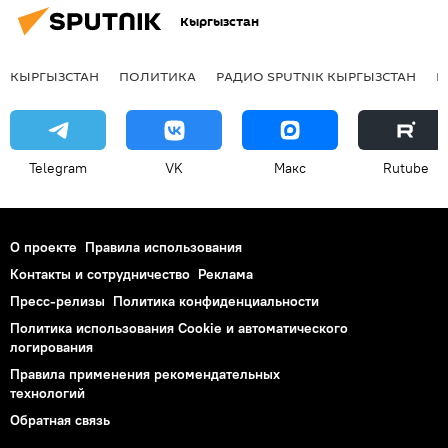
Кыргызстан
КЫРГЫЗСТАН
ПОЛИТИКА
РАДИО SPUTNIK КЫРГЫЗСТАН
Р
Telegram
VK
Макс
Rutube
О проекте
Правила использования
Контакты и сотрудничество
Реклама
Пресс-релизы
Политика конфиденциальности
Политика использования Cookie и автоматического
логирования
Правила применения рекомендательных
технологий
Обратная связь