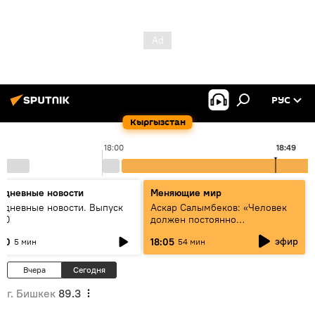
РУС
Кыргызстан
18:00
18:49
едневные новости
Меняющие мир
едневные новости. Выпуск
Аскар Салымбеков: «Человек
:00
должен постоянно
совершенствоваться»
эфир
:00
18:05
5 мин
54 мин
Вчера
Сегодня
г. Бишкек
89.3