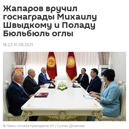
Жапаров вручил
госнаграды Михаилу
Швыдкому и Поладу
Бюльбюль оглы
18:23 31.08.2021
©
Пресс-служба президента КР / Султан Досалиев