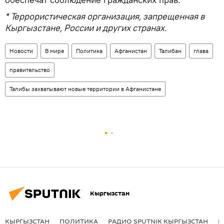
* Террористическая организация, запрещенная в
Кыргызстане, России и других странах.
Новости
В мире
Политика
Афганистан
Талибан
глава
правительство
Талибы захватывают новые территории в Афганистане
Кыргызстан
КЫРГЫЗСТАН
ПОЛИТИКА
РАДИО SPUTNIK КЫРГЫЗСТАН
Р