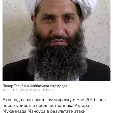
Лидер Талибана Хайбатулла Ахундзада
©
REUTERS
/ Social Media / File Photo
Ахунзада возглавил группировку в мае 2016 года
после убийства предшественника Ахтара
Мухаммада Мансура в результате атаки