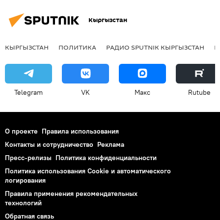
Кыргызстан
КЫРГЫЗСТАН
ПОЛИТИКА
РАДИО SPUTNIK КЫРГЫЗСТАН
Р
Telegram
VK
Макс
Rutube
О проекте
Правила использования
Контакты и сотрудничество
Реклама
Пресс-релизы
Политика конфиденциальности
Политика использования Cookie и автоматического
логирования
Правила применения рекомендательных
технологий
Обратная связь