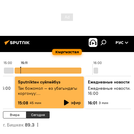
РУС
Кыргызстан
15:00
15:11
16:00
Sputnikteн сүйлөйбүз
Ежедневные новости
15:00
Так божомол — өз убагындагы
Ежедневные новости. 
коргонуу:
16:00
гидрометеорологиялык кызмат
эфир
15:08
16:01
45 мин
3 мин
кантип өркүндөтүлүүдө
Вчера
Сегодня
г. Бишкек
89.3