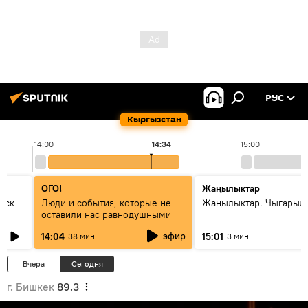
РУС
Кыргызстан
14:00
14:34
15:00
ОГО!
Жаңылыктар
уск
Люди и события, которые не
Жаңылыктар. Чыгарыл
оставили нас равнодушными
эфир
14:04
15:01
38 мин
3 мин
Вчера
Сегодня
г. Бишкек
89.3