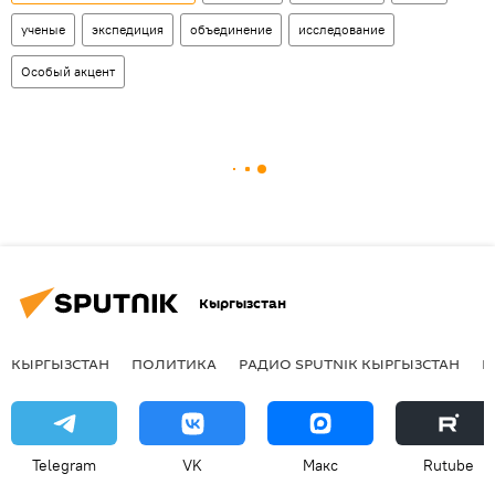
ученые
экспедиция
объединение
исследование
Особый акцент
Кыргызстан
КЫРГЫЗСТАН
ПОЛИТИКА
РАДИО SPUTNIK КЫРГЫЗСТАН
Р
Telegram
VK
Макс
Rutube