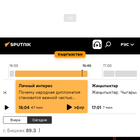
РУС
Кыргызстан
16:00
16:46
17:00
Личный интерес
Жаңылыктар
уск
Почему народная дипломатия
Жаңылыктар. Чыгарыл
становится важной частью
международного
эфир
16:04
17:01
47 мин
7 мин
сотрудничества
Вчера
Сегодня
г. Бишкек
89.3