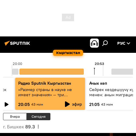
РУС
Кыргызстан
20:00
20:53
Радио Sputnik Кыргызстан
Ачык кеп
уск
«Размер страны в науке не
Сейрек кездешүүчү ку
имеет значения» — три
менен: анын миграция
эксперта о сотрудничестве
жолу эмнеден кабар б
эфир
20:05
21:05
43 мин
43 мин
России и Кыргызстана в
образовании и исследованиях
Вчера
Сегодня
г. Бишкек
89.3