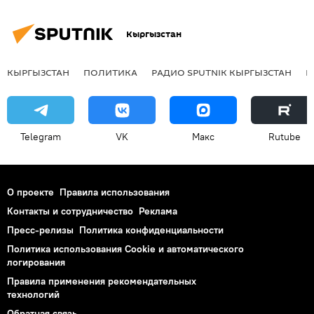
Кыргызстан
КЫРГЫЗСТАН
ПОЛИТИКА
РАДИО SPUTNIK КЫРГЫЗСТАН
Р
Telegram
VK
Макс
Rutube
О проекте
Правила использования
Контакты и сотрудничество
Реклама
Пресс-релизы
Политика конфиденциальности
Политика использования Cookie и автоматического
логирования
Правила применения рекомендательных
технологий
Обратная связь