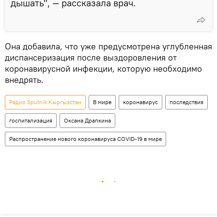
дышать", — рассказала врач.
Она добавила, что уже предусмотрена углубленная
диспансеризация после выздоровления от
коронавирусной инфекции, которую необходимо
внедрять.
Радио Sputnik Кыргызстан
В мире
коронавирус
последствия
госпитализация
Оксана Драпкина
Распространение нового коронавируса COVID-19 в мире