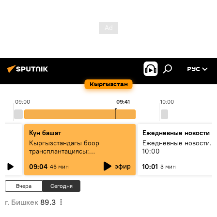
РУС
Кыргызстан
09:00
09:41
10:00
Күн башат
Ежедневные новости
Кыргызстандагы боор
Ежедневные новости. 
трансплантациясы:
10:00
жетишкендиктер жана өнүгүү
эфир
09:04
10:01
46 мин
3 мин
келечеги
Вчера
Сегодня
г. Бишкек
89.3