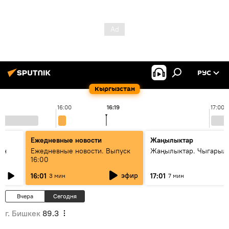
РУС
Кыргызстан
16:00
16:19
17:00
Ежедневные новости
Жаңылыктар
ан
Ежедневные новости. Выпуск
Жаңылыктар. Чыгарыл
16:00
эфир
16:01
17:01
3 мин
7 мин
Вчера
Сегодня
г. Бишкек
89.3