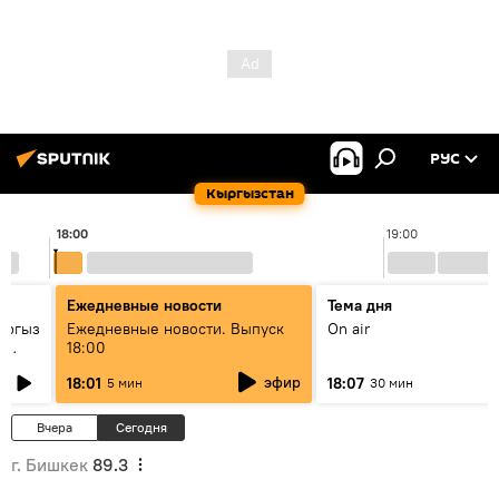
РУС
Кыргызстан
18:00
19:00
Ежедневные новости
Тема дня
ыргыз
Ежедневные новости. Выпуск
On air
н
18:00
эфир
18:01
18:07
5 мин
30 мин
Вчера
Сегодня
г. Бишкек
89.3