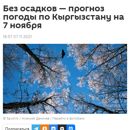
Без осадков — прогноз
погоды по Кыргызстану на
7 ноября
18:57 07.11.2021
©
Sputnik
/ Алексей Даничев
/
Перейти в фотобанк
Подписаться