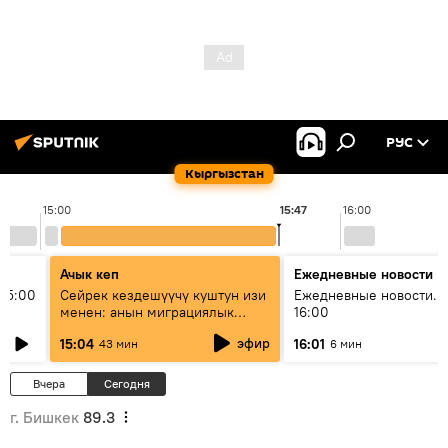
РУС
Кыргызстан
15:00
15:47
16:00
Ачык кеп
Ежедневные новости
15:00
Сейрек кездешүүчү куштун изи
Ежедневные новости. 
менен: анын миграциялык
16:00
жолу эмнеден кабар берет?
эфир
15:04
16:01
43 мин
6 мин
Вчера
Сегодня
г. Бишкек
89.3