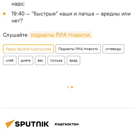
надо;
19:40 — "быстрые" каши и лапша — вредны или
нет?
Слушайте
подкасты РИА Новости.
Радио Sputnik Кыргызстан
Подкасты РИА Новости
углеводы
хлеб
диета
вес
польза
вред
Кыргызстан