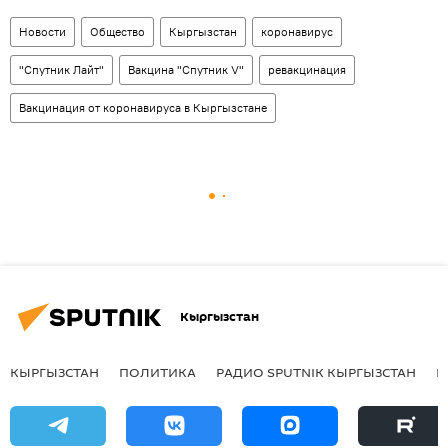
Новости
Общество
Кыргызстан
коронавирус
"Спутник Лайт"
Вакцина "Спутник V"
ревакцинация
Вакцинация от коронавируса в Кыргызстане
Кыргызстан
КЫРГЫЗСТАН
ПОЛИТИКА
РАДИО SPUTNIK КЫРГЫЗСТАН
Р