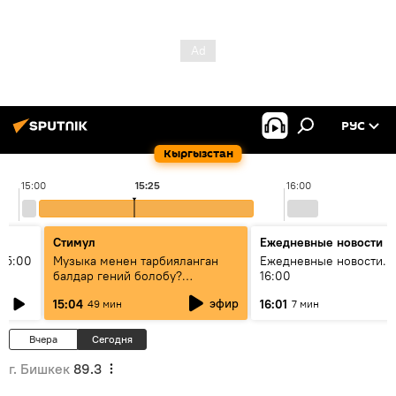
РУС
Кыргызстан
15:00
15:25
16:00
Стимул
Ежедневные новости
15:00
Музыка менен тарбияланган
Ежедневные новости. 
балдар гений болобу?
16:00
Кыргыздын жашоосунда
эфир
15:04
16:01
49 мин
7 мин
музыканын орду
Вчера
Сегодня
г. Бишкек
89.3