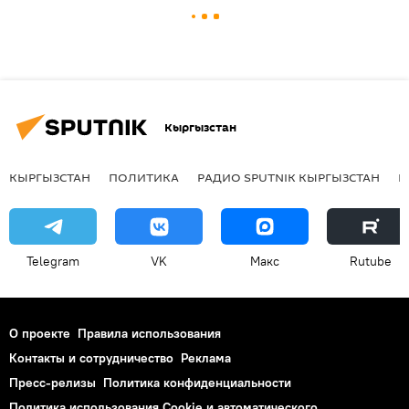
Кыргызстан
КЫРГЫЗСТАН
ПОЛИТИКА
РАДИО SPUTNIK КЫРГЫЗСТАН
Р
Telegram
VK
Макс
Rutube
О проекте
Правила использования
Контакты и сотрудничество
Реклама
Пресс-релизы
Политика конфиденциальности
Политика использования Cookie и автоматического