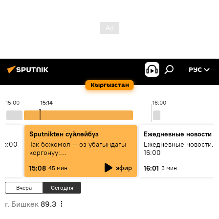
РУС
Кыргызстан
15:00
15:14
16:00
Sputnikteн сүйлөйбүз
Ежедневные новости
15:00
Так божомол — өз убагындагы
Ежедневные новости. 
коргонуу:
16:00
гидрометеорологиялык кызмат
эфир
15:08
16:01
45 мин
3 мин
кантип өркүндөтүлүүдө
Вчера
Сегодня
г. Бишкек
89.3