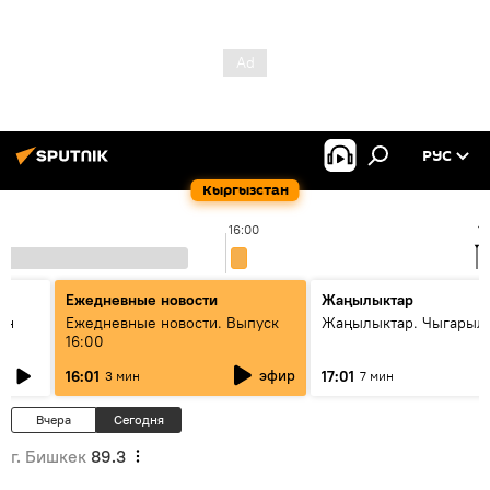
РУС
Кыргызстан
16:00
16
Ежедневные новости
Жаңылыктар
ан
Ежедневные новости. Выпуск
Жаңылыктар. Чыгарыл
16:00
эфир
16:01
17:01
3 мин
7 мин
Вчера
Сегодня
г. Бишкек
89.3