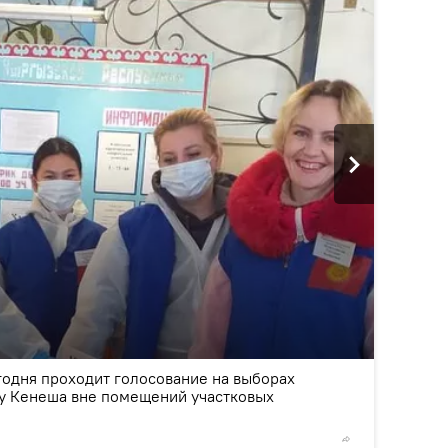
2
/5
годня проходит голосование на выборах
у Кенеша вне помещений участковых
© Фото /