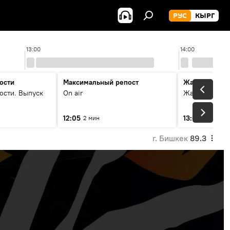
РУС
КЫРГ
13:00
14:00
ости
Максимальный репост
Жаңылыктар
ости. Выпуск
On air
Жаңылыктар.
12:05
13:01
2 мин
3 мин
г. Бишкек
89.3