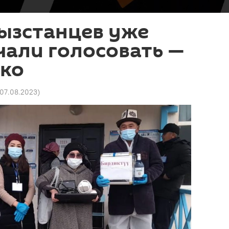
ызстанцев уже
чали голосовать —
ько
 07.08.2023
)