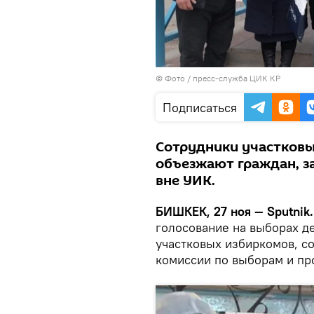
© Фото / пресс-служба ЦИК КР
Подписаться
Сотрудники участков
объезжают граждан, з
вне УИК.
БИШКЕК, 27 ноя — Sputnik.
голосование на выборах д
участковых избиркомов, с
комиссии по выборам и п