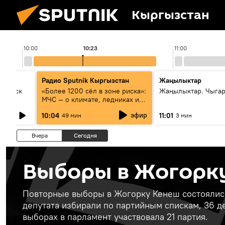
Кыргызстан
10:00
10:23
11:00
Радио Sputnik Кыргызстан
Жаңылыктар
Выпуск
«Более 1200 сёл в зоне риска»:
Жаңылыктар. Чыгар
МЧС — о климате, ледниках и
системе оповещения
эфир
10:04
11:01
49 мин
3 мин
населения
Вчера
Сегодня
Выборы в Жогорк
Повторные выборы в Жогорку Кенеш состоялись 
депутата избирали по партийным спискам, 36 д
выборах в парламент участвовала 21 партия.