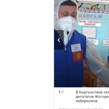
1
/5
ек — это пожилые и
В Кыргызстане се
депутатов Жогорк
избиркомов
© Фото / пресс-служба ЦИК КР