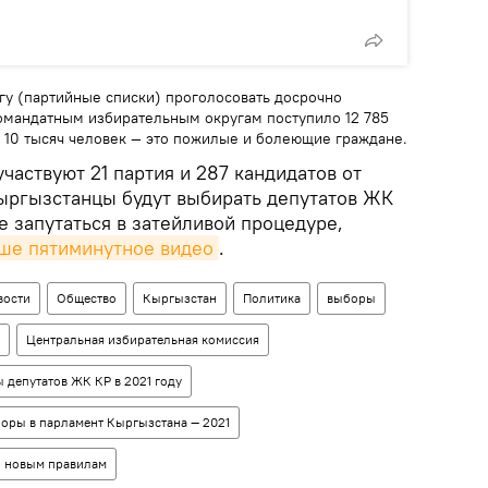
гу (партийные списки) проголосовать досрочно
омандатным избирательным округам поступило 12 785
е 10 тысяч человек — это пожилые и болеющие граждане.
частвуют 21 партия и 287 кандидатов от
ыргызстанцы будут выбирать депутатов ЖК
е запутаться в затейливой процедуре,
аше пятиминутное видео
.
вости
Общество
Кыргызстан
Политика
выборы
Центральная избирательная комиссия
 депутатов ЖК КР в 2021 году
оры в парламент Кыргызстана — 2021
о новым правилам