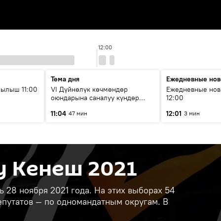
12:00
Тема дня
Ежедневные нов
ылыш 11:00
VI Дүйнөлүк көчмөндөр
Ежедневные нов
оюндарына саналуу күндөр
12:00
калды: даярдык иштери кайсы
11:04
12:01
47 мин
3 мин
этапка жетти?
у Кенеш 2021
28 ноября 2021 года. На этих выборах 54
епутатов — по одномандатным округам. В