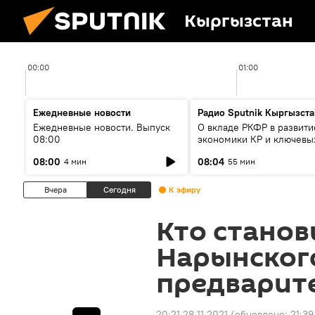
Кыргызстан
00:00
01:00
Ежедневные новости
Радио Sputnik Кыргызста
Ежедневные новости. Выпуск
О вкладе РКФР в развити
08:00
экономики КР и ключевы
секторах до 2030 года
08:00
08:04
4 мин
55 мин
Вчера
Сегодня
К эфиру
Кто станов
Нарынског
предварит
20:21 28.11.2021
(обновлено:
21:39