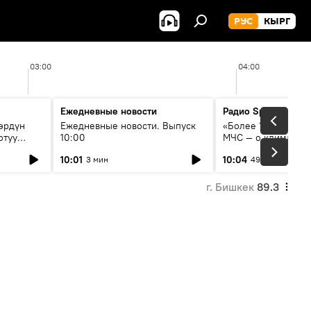
РУС
КЫРГ
03:00
04:00
Ежедневные новости
Радио Sputnik Кыр
өрдүн
Ежедневные новости. Выпуск
«Более 1200 сёл в 
отуу
10:00
МЧС — о климате, 
системе оповещен
10:01
10:04
3 мин
49 мин
населения
г. Бишкек
89.3