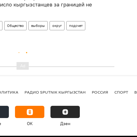
исло кыргызстанцев за границей не
Общество
выборы
округ
подсчет
ОЛИТИКА
РАДИО SPUTNIK КЫРГЫЗСТАН
РОССИЯ
СПОРТ
e
OK
Дзен