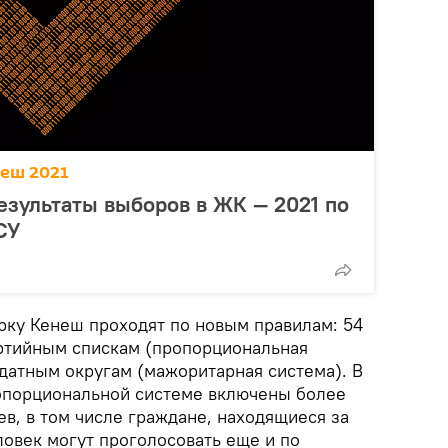
еш 2021
зультаты выборов в ЖК — 2021 по
СУ
ку Кенеш проходят по новым правилам: 54
ртийным спискам (пропорциональная
ндатным округам (мажоритарная система). В
опорциональной системе включены более
в, в том числе граждане, находящиеся за
ловек могут проголосовать еще и по