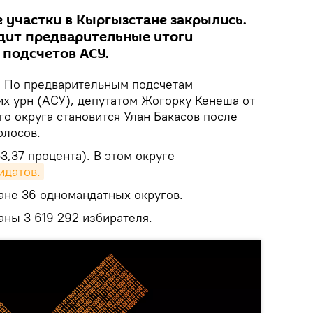
 участки в Кыргызстане закрылись.
дит предварительные итоги
 подсчетов АСУ.
.
По предварительным подсчетам
х урн (АСУ), депутатом Жогорку Кенеша от
о округа становится Улан Бакасов после
олосов.
3,37 процента). В этом округе
идатов.
ане 36 одномандатных округов.
аны 3 619 292 избирателя.