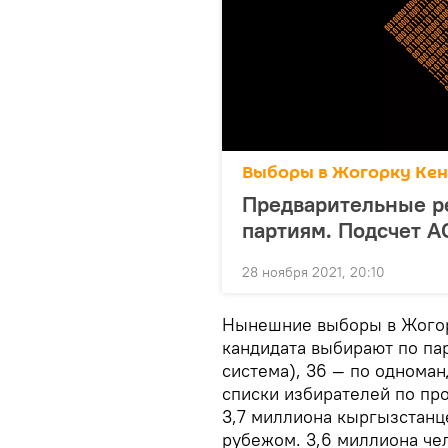
Выборы в Жогорку Кен
Предварительные ре
партиям. Подсчет А
28 ноября 2021, 20:10
Нынешние выборы в Жогор
кандидата выбирают по па
система), 36 — по однома
списки избирателей по пр
3,7 миллиона кыргызстанце
рубежом. 3,6 миллиона че