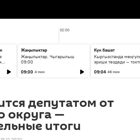
02:00
н
Жаңылыктар
Күн башат
е
Жаңылыктар. Чыгарылыш
Кыргызстанда мөңгүл
х
09:00
эриши тездеди — токт
мүмкүн эмеспи?
09:00
09:04
4 мин
46 мин
ится депутатом от
о округа —
ельные итоги
 15.12.2021
)