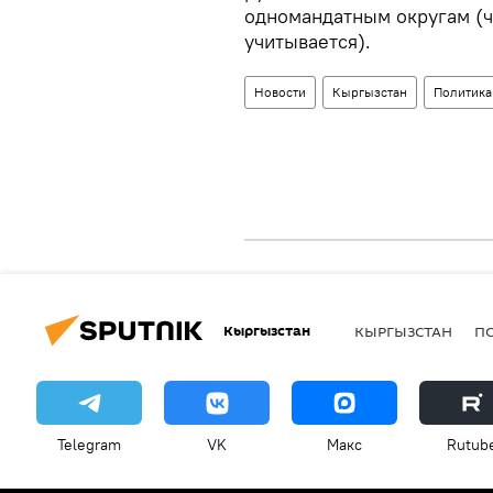
одномандатным округам (ч
учитывается).
Новости
Кыргызстан
Политика
Кыргызстан
КЫРГЫЗСТАН
П
Telegram
VK
Макс
Rutub