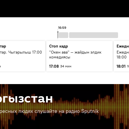
16:59
тар
Стоп кадр
Ежедн
ар. Чыгарылыш 17:00
"Окен ава" — жайдын элдик
Ежедн
комедиясы
18:00
17:08
18:01
н
34 мин
1
ргызстан
ересных людях слушайте на радио Sputnik