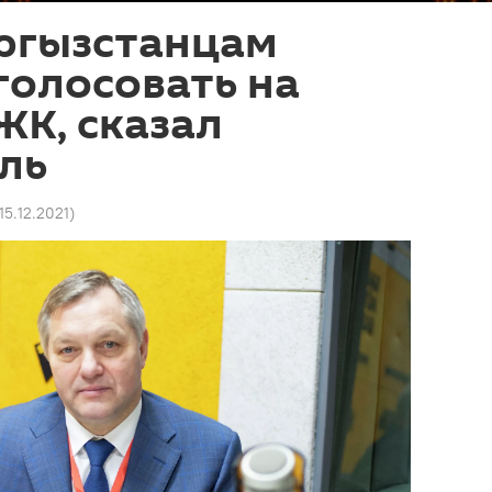
ргызстанцам
голосовать на
ЖК, сказал
ль
15.12.2021
)