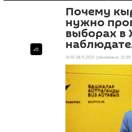
Почему кы
нужно про
выборах в 
наблюдате
13:10 28.11.2021
(обновлено:
21:39 