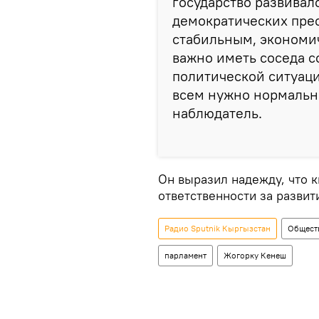
государство развивало
демократических прео
стабильным, экономи
важно иметь соседа 
политической ситуаци
всем нужно нормально
наблюдатель.
Он выразил надежду, что 
ответственности за развит
Радио Sputnik Кыргызстан
Общест
парламент
Жогорку Кенеш