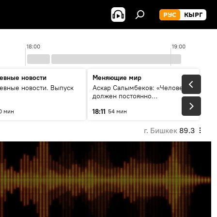
РУС
КЫРГ
18:00
19:00
евные новости
Меняющие мир
евные новости. Выпуск
Аскар Салымбеков: «Человек
должен постоянно
совершенствоваться»
18:11
0 мин
54 мин
г. Бишкек
89.3