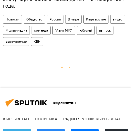
года.
Новости
Общество
Россия
В мире
Кыргызстан
видео
Мультимедиа
команда
"Азия MIX"
юбилей
выпуск
выступление
КВН
Кыргызстан
КЫРГЫЗСТАН
ПОЛИТИКА
РАДИО SPUTNIK КЫРГЫЗСТАН
Р