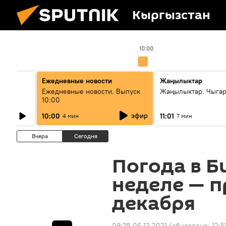
Кыргызстан
00
10:00
Ежедневные новости
Жаңылыктар
лыш
Ежедневные новости. Выпуск
Жаңылыктар. Чыгар
10:00
эфир
10:00
11:01
4 мин
7 мин
Вчера
Сегодня
Погода в Б
неделе — п
декабря
09:25 06.12.2021
(обновлено:
12:5