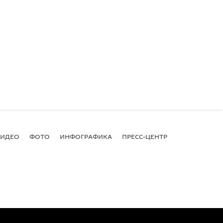
ВИДЕО
ФОТО
ИНФОГРАФИКА
ПРЕСС-ЦЕНТР