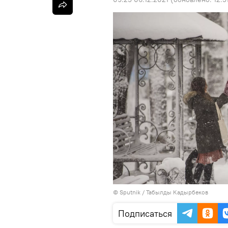
©
Sputnik / Табылды Кадырбеков
Подписаться