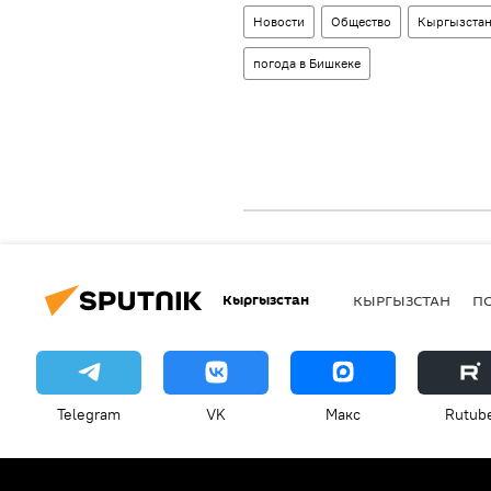
Новости
Общество
Кыргызста
погода в Бишкеке
Кыргызстан
КЫРГЫЗСТАН
П
Telegram
VK
Макс
Rutub