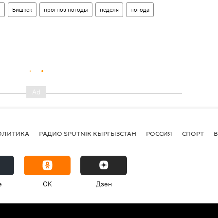
н
Бишкек
прогноз погоды
неделя
погода
ОЛИТИКА
РАДИО SPUTNIK КЫРГЫЗСТАН
РОССИЯ
СПОРТ
e
OK
Дзен