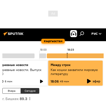
РУС
Кыргызстан
18:00
18:23
едневные новости
Между строк
едневные новости. Выпуск
Как кошки захватили мировую
:00
литературу
эфир
:00
18:06
6 мин
49 мин
Вчера
Сегодня
г. Бишкек
89.3