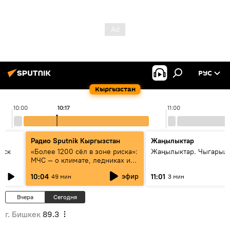
РУС
Кыргызстан
10:00
10:17
11:00
Радио Sputnik Кыргызстан
Жаңылыктар
уск
«Более 1200 сёл в зоне риска»:
Жаңылыктар. Чыгарылы
МЧС — о климате, ледниках и
системе оповещения
эфир
10:04
11:01
49 мин
3 мин
населения
Вчера
Сегодня
г. Бишкек
89.3