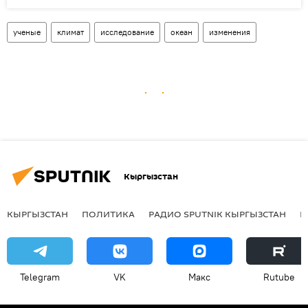
ученые
климат
исследование
океан
изменения
Кыргызстан
КЫРГЫЗСТАН
ПОЛИТИКА
РАДИО SPUTNIK КЫРГЫЗСТАН
Р
Telegram
VK
Макс
Rutube