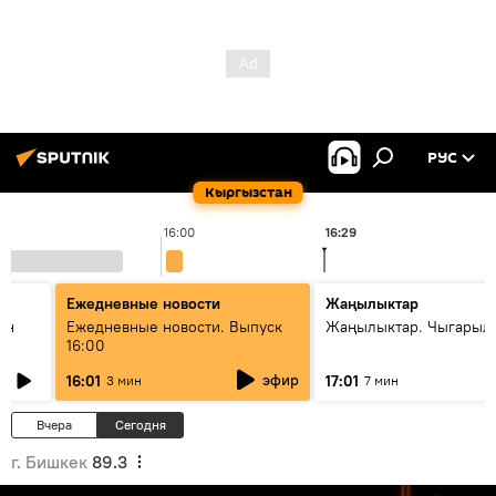
РУС
Кыргызстан
16:00
16:29
Ежедневные новости
Жаңылыктар
ан
Ежедневные новости. Выпуск
Жаңылыктар. Чыгарыл
16:00
эфир
16:01
17:01
3 мин
7 мин
Вчера
Сегодня
г. Бишкек
89.3