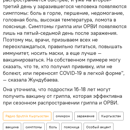
третий день у заразившегося человека появляются
симптомы: боль в горле, першение, недомогание,
головная боль, высокая температура, ломота в
пояснице. Симптомы гриппа или ОРВИ появляются
лишь на пятый-седьмой день после заражения.
Поэтому мы, врачи, призываем всех не
переохлаждаться, правильно питаться, повышать
иммунитет, носить маски, а еще лучше —
вакцинироваться. На собственном примере могу
сказать, что те, кто получил прививку, или не
болеют, или переносят COVID-19 в легкой форме",
— сказала Жундубаева.
Она уточнила, что подростки 16-18 лет могут
получить вакцину от гриппа, которая эффективна
при сезонном распространении гриппа и ОРВИ.
Радио Sputnik Кыргызстан
омикрон
заражение
Кыргызстан
вакцина
симптомы
боль
поясница
Особый акцент