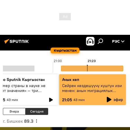
РУС
Кыргызстан
21:00
21:23
дио Sputnik Кыргызстан
Ачык кеп
азмер страны в науке не
Сейрек кездешүүчү куштун изи
еет значения» — три
менен: анын миграциялык
сперта о сотрудничестве
жолу эмнеден кабар берет?
эфир
:05
21:05
43 мин
43 мин
ссии и Кыргызстана в
разовании и исследованиях
Вчера
Сегодня
г. Бишкек
89.3