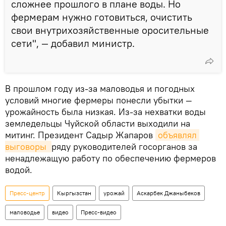
сложнее прошлого в плане воды. Но
фермерам нужно готовиться, очистить
свои внутрихозяйственные оросительные
сети", — добавил министр.
В прошлом году из-за маловодья и погодных
условий многие фермеры понесли убытки —
урожайность была низкая. Из-за нехватки воды
земледельцы Чуйской области выходили на
митинг. Президент Садыр Жапаров
объявлял 
выговоры 
ряду руководителей госорганов за
ненадлежащую работу по обеспечению фермеров
водой.
Пресс-центр
Кыргызстан
урожай
Аскарбек Джаныбеков
маловодье
видео
Пресс-видео