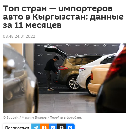
Топ стран — импортеров
авто в Кыргызстан: данные
за 11 месяцев
08:48 24.01.2022
©
Sputnik
/ Максим Блинов
/
Перейти в фотобанк
Подписаться