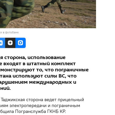
и в фотобанк
я сторона, использование
е входят в штатный комплект
емонстрируют то, что пограничные
тана используют силы ВС, что
нарушением международных и
ний.
.
Таджикская сторона ведет прицельный
ниям электропередачи и пограничным
общила Погранслужба ГКНБ КР.