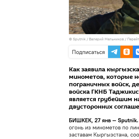
©
Sputnik
/ Валерий Мельников
/
Перейт
Подписаться
Как заявила кыргызска
минометов, которые н
пограничных войск, д
войска ГКНБ Таджикис
является грубейшим 
двусторонних соглаше
БИШКЕК, 27 янв — Sputnik
огонь из минометов по ли
заставам Кыргызстана, со