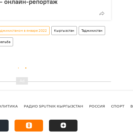
— онлайн-репортаж
аджикистаном в январе 2022
Кыргызстан
Таджикистан
рельба
ОЛИТИКА
РАДИО SPUTNIK КЫРГЫЗСТАН
РОССИЯ
СПОРТ