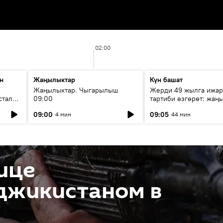
02:00
н
Жаңылыктар
Күн башат
F
Жаңылыктар. Чыгарылыш
Жерди 49 жылга ижар
стала
09:00
тартиби өзгөрөт: жаңы
эмнени көздөйт?
09:00
09:05
4 мин
44 мин
ице
джикистаном в