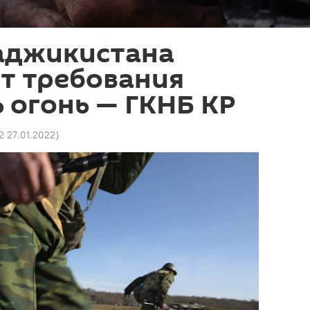
аджикистана
т требования
 огонь — ГКНБ КР
2 27.01.2022
)