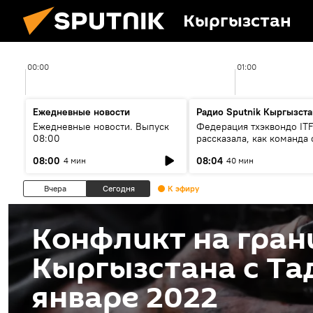
Кыргызстан
00:00
01:00
Ежедневные новости
Радио Sputnik Кыргызста
Ежедневные новости. Выпуск
Федерация тхэквондо IT
08:00
рассказала, как команда 
жертвой мошенников
08:00
08:04
4 мин
40 мин
Вчера
Сегодня
К эфиру
Конфликт на гран
Кыргызстана с Та
январе 2022