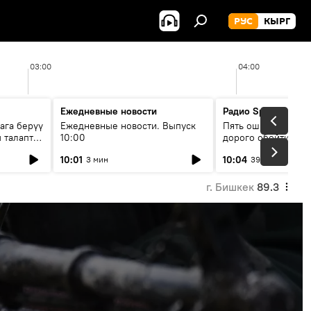
РУС
КЫРГ
03:00
04:00
Ежедневные новости
Радио Sputnik Кыр
ага берүү
Ежедневные новости. Выпуск
Пять ошибок котор
 талаптар
10:00
дорого обойтись п
жилья
10:01
10:04
3 мин
39 мин
г. Бишкек
89.3