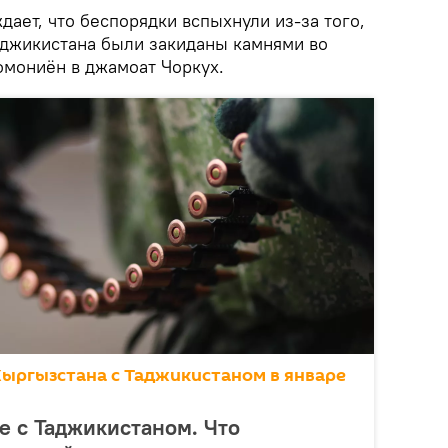
дает, что беспорядки вспыхнули из-за того,
аджикистана были закиданы камнями во
омониён в джамоат Чоркух.
Кыргызстана с Таджикистаном в январе
е с Таджикистаном. Что