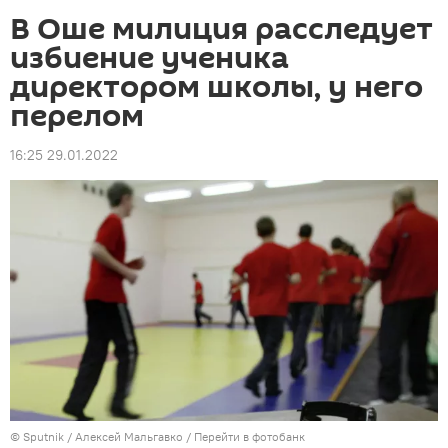
В Оше милиция расследует
избиение ученика
директором школы, у него
перелом
16:25 29.01.2022
©
Sputnik
/ Алексей Мальгавко
/
Перейти в фотобанк