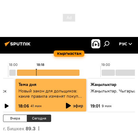
РУС
Кыргызстан
18:00
18:18
19:00
Тема дня
Жаңылыктар
уск
Новый закон для дольщиков:
Жаңылыктар. Чыгарыл
какие правила изменят покупку
квартир
эфир
18:06
19:01
41 мин
9 мин
Вчера
Сегодня
г. Бишкек
89.3