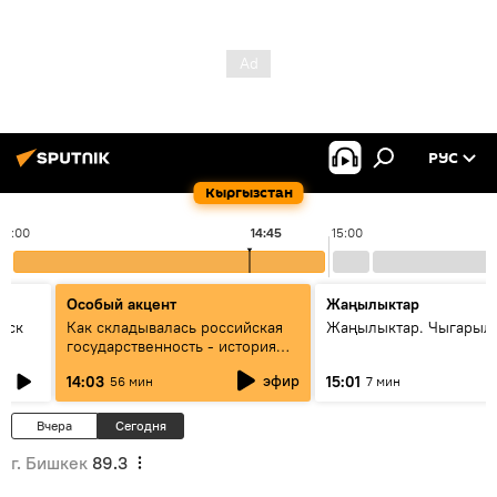
РУС
Кыргызстан
14:00
14:45
15:00
Особый акцент
Жаңылыктар
уск
Как складывалась российская
Жаңылыктар. Чыгарыл
государственность - история
России и геополитика Евразии
эфир
14:03
15:01
56 мин
7 мин
глазами аналитиков
Вчера
Сегодня
г. Бишкек
89.3