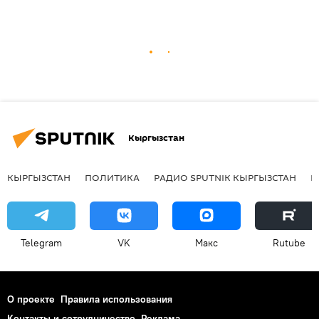
Кыргызстан
КЫРГЫЗСТАН
ПОЛИТИКА
РАДИО SPUTNIK КЫРГЫЗСТАН
Р
Telegram
VK
Макс
Rutube
О проекте
Правила использования
Контакты и сотрудничество
Реклама