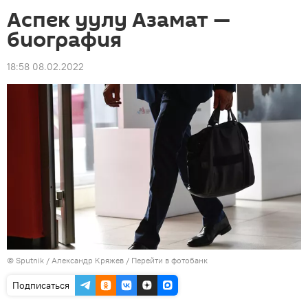
Аспек уулу Азамат —
биография
18:58 08.02.2022
©
Sputnik
/ Александр Кряжев
/
Перейти в фотобанк
Подписаться