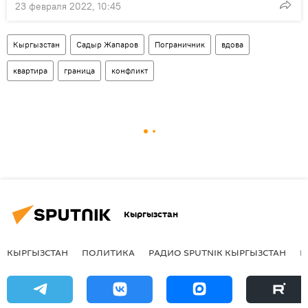
23 февраля 2022, 10:45
Кыргызстан
Садыр Жапаров
Пограничник
вдова
квартира
граница
конфликт
Кыргызстан
КЫРГЫЗСТАН
ПОЛИТИКА
РАДИО SPUTNIK КЫРГЫЗСТАН
Р